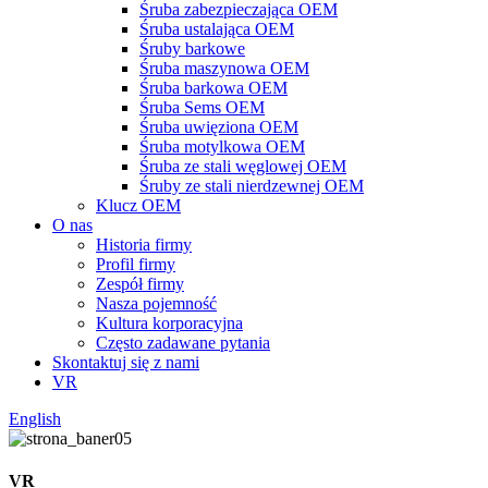
Śruba zabezpieczająca OEM
Śruba ustalająca OEM
Śruby barkowe
Śruba maszynowa OEM
Śruba barkowa OEM
Śruba Sems OEM
Śruba uwięziona OEM
Śruba motylkowa OEM
Śruba ze stali węglowej OEM
Śruby ze stali nierdzewnej OEM
Klucz OEM
O nas
Historia firmy
Profil firmy
Zespół firmy
Nasza pojemność
Kultura korporacyjna
Często zadawane pytania
Skontaktuj się z nami
VR
English
VR