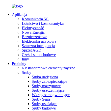
Aplikacja
Komunikacja 5G
Lotnictwo i kosmonautyka
Elektryczność
Nowa Energia
Bezpieczeństwo
Elektronika użytkowa
Sztuczna inteligencja
Sprzęt AGD
Części samochodowe
Inny
Produkty
Niestandardowe elementy złączne
Śruby
Śruba uwięziona
Śruby zabezpieczające
Śruby maszynowe
Śruby uszczelniające
Wkręty samogwintujące
Śruby Sems
Śruby ustalające
Śruby barkowe