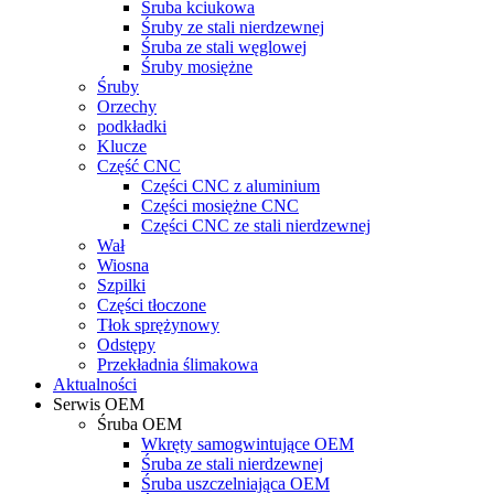
Śruba kciukowa
Śruby ze stali nierdzewnej
Śruba ze stali węglowej
Śruby mosiężne
Śruby
Orzechy
podkładki
Klucze
Część CNC
Części CNC z aluminium
Części mosiężne CNC
Części CNC ze stali nierdzewnej
Wał
Wiosna
Szpilki
Części tłoczone
Tłok sprężynowy
Odstępy
Przekładnia ślimakowa
Aktualności
Serwis OEM
Śruba OEM
Wkręty samogwintujące OEM
Śruba ze stali nierdzewnej
Śruba uszczelniająca OEM