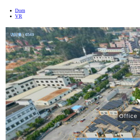
Dom
VR