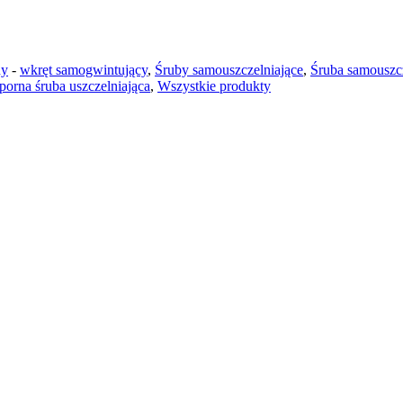
ny
-
wkręt samogwintujący
,
Śruby samouszczelniające
,
Śruba samouszcz
orna śruba uszczelniająca
,
Wszystkie produkty