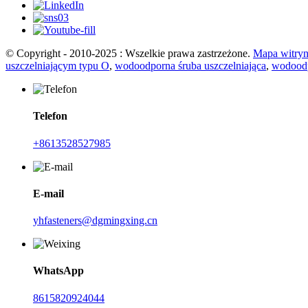
© Copyright - 2010-2025 : Wszelkie prawa zastrzeżone.
Mapa witry
uszczelniającym typu O
,
wodoodporna śruba uszczelniająca
,
wodoodp
Telefon
+8613528527985
E-mail
yhfasteners@dgmingxing.cn
WhatsApp
8615820924044