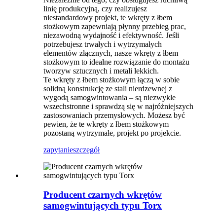
linię produkcyjną, czy realizujesz
niestandardowy projekt, te wkręty z łbem
stożkowym zapewniają płynny przebieg prac,
niezawodną wydajność i efektywność. Jeśli
potrzebujesz trwałych i wytrzymałych
elementów złącznych, nasze wkręty z łbem
stożkowym to idealne rozwiązanie do montażu
tworzyw sztucznych i metali lekkich.
Te wkręty z łbem stożkowym łączą w sobie
solidną konstrukcję ze stali nierdzewnej z
wygodą samogwintowania – są niezwykle
wszechstronne i sprawdzą się w najróżniejszych
zastosowaniach przemysłowych. Możesz być
pewien, że te wkręty z łbem stożkowym
pozostaną wytrzymałe, projekt po projekcie.
zapytanie
szczegół
Producent czarnych wkrętów
samogwintujących typu Torx