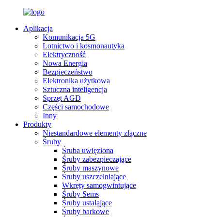
Aplikacja
Komunikacja 5G
Lotnictwo i kosmonautyka
Elektryczność
Nowa Energia
Bezpieczeństwo
Elektronika użytkowa
Sztuczna inteligencja
Sprzęt AGD
Części samochodowe
Inny
Produkty
Niestandardowe elementy złączne
Śruby
Śruba uwięziona
Śruby zabezpieczające
Śruby maszynowe
Śruby uszczelniające
Wkręty samogwintujące
Śruby Sems
Śruby ustalające
Śruby barkowe