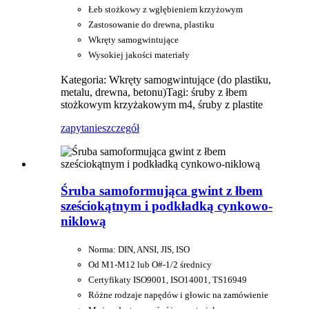
Łeb stożkowy z wgłębieniem krzyżowym
Zastosowanie do drewna, plastiku
Wkręty samogwintujące
Wysokiej jakości materiały
Kategoria: Wkręty samogwintujące (do plastiku,
metalu, drewna, betonu)
Tagi: śruby z łbem
stożkowym krzyżakowym m4, śruby z plastite
zapytanie
szczegół
Śruba samoformująca gwint z łbem
sześciokątnym i podkładką cynkowo-
niklową
Norma: DIN, ANSI, JIS, ISO
Od M1-M12 lub O#-1/2 średnicy
Certyfikaty ISO9001, ISO14001, TS16949
Różne rodzaje napędów i głowic na zamówienie