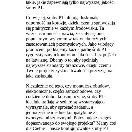
takie, jakie zapewniają tylko najwyższej jakości
śruby PT.
Co więcej, śruby PT oferują doskonałą
odporność na korozję, dzięki czemu sprawdzają
się praktycznie w każdym środowisku. Ta
wszechstronność sprawia, że ​​stały się one
popularnym wyborem w tak wielu różnych
zastosowaniach przemysłowych. Jako wiodący
producent, poddajemy każdą partię śrub PT
rygorystycznym kontrolom jakości – bez pójścia
na łatwiznę. Dbamy o to, aby spełniały
najwyższe standardy branżowe, dzięki czemu
Twoje projekty zyskują trwałość i precyzję, na
jaką zasługują.
Niezależnie od tego, czy montujesz obudowy
elektroniczne, części samochodowe, czy
codzienne dobra konsumpcyjne, śruby PT
idealnie trafiają w sedno: są wystarczająco
wytrzymałe, aby sprostać zadaniu, a
jednocześnie idealnie kompatybilne z
tworzywami sztucznymi. Potrzebujesz czegoś
dopasowanego do swojego projektu? Mamy coś
dla Ciebie – nasze konfigurowalne śruby PT