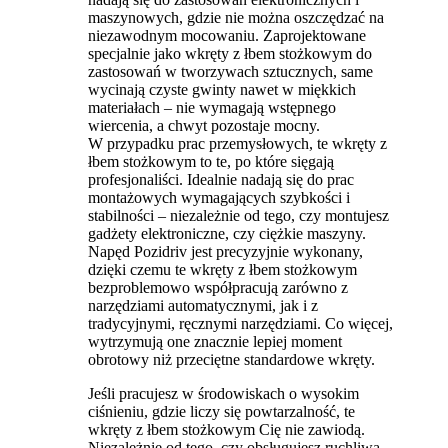
maszynowych, gdzie nie można oszczędzać na
niezawodnym mocowaniu. Zaprojektowane
specjalnie jako wkręty z łbem stożkowym do
zastosowań w tworzywach sztucznych, same
wycinają czyste gwinty nawet w miękkich
materiałach – nie wymagają wstępnego
wiercenia, a chwyt pozostaje mocny.​
W przypadku prac przemysłowych, te wkręty z
łbem stożkowym to te, po które sięgają
profesjonaliści. Idealnie nadają się do prac
montażowych wymagających szybkości i
stabilności – niezależnie od tego, czy montujesz
gadżety elektroniczne, czy ciężkie maszyny.
Napęd Pozidriv jest precyzyjnie wykonany,
dzięki czemu te wkręty z łbem stożkowym
bezproblemowo współpracują zarówno z
narzędziami automatycznymi, jak i z
tradycyjnymi, ręcznymi narzędziami. Co więcej,
wytrzymują one znacznie lepiej moment
obrotowy niż przeciętne standardowe wkręty.
Jeśli pracujesz w środowiskach o wysokim
ciśnieniu, gdzie liczy się powtarzalność, te
wkręty z łbem stożkowym Cię nie zawiodą.
Niezależnie od tego, czy obsługujesz ruchliwą