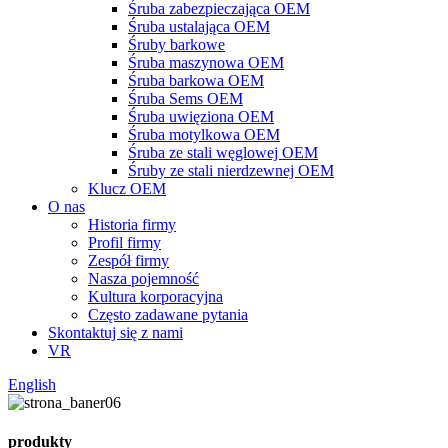
Śruba zabezpieczająca OEM
Śruba ustalająca OEM
Śruby barkowe
Śruba maszynowa OEM
Śruba barkowa OEM
Śruba Sems OEM
Śruba uwięziona OEM
Śruba motylkowa OEM
Śruba ze stali węglowej OEM
Śruby ze stali nierdzewnej OEM
Klucz OEM
O nas
Historia firmy
Profil firmy
Zespół firmy
Nasza pojemność
Kultura korporacyjna
Często zadawane pytania
Skontaktuj się z nami
VR
English
produkty