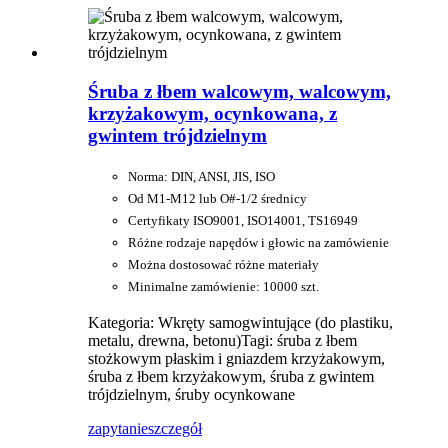
Śruba z łbem walcowym, walcowym,
krzyżakowym, ocynkowana, z
gwintem trójdzielnym
Norma: DIN, ANSI, JIS, ISO
Od M1-M12 lub O#-1/2 średnicy
Certyfikaty ISO9001, ISO14001, TS16949
Różne rodzaje napędów i głowic na zamówienie
Można dostosować różne materiały
Minimalne zamówienie: 10000 szt.
Kategoria: Wkręty samogwintujące (do plastiku,
metalu, drewna, betonu)
Tagi: śruba z łbem
stożkowym płaskim i gniazdem krzyżakowym,
śruba z łbem krzyżakowym, śruba z gwintem
trójdzielnym, śruby ocynkowane
zapytanie
szczegół