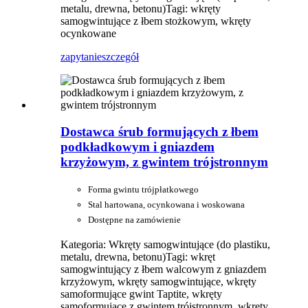
metalu, drewna, betonu)
Tagi: wkręty
samogwintujące z łbem stożkowym, wkręty
ocynkowane
zapytanie
szczegół
Dostawca śrub formujących z łbem
podkładkowym i gniazdem
krzyżowym, z gwintem trójstronnym
Forma gwintu trójpłatkowego
Stal hartowana, ocynkowana i woskowana
Dostępne na zamówienie
Kategoria: Wkręty samogwintujące (do plastiku,
metalu, drewna, betonu)
Tagi: wkręt
samogwintujący z łbem walcowym z gniazdem
krzyżowym, wkręty samogwintujące, wkręty
samoformujące gwint Taptite, wkręty
samoformujące z gwintem trójstronnym, wkręty