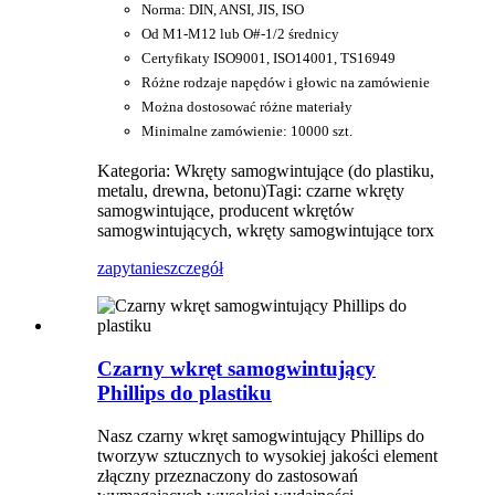
Norma: DIN, ANSI, JIS, ISO
Od M1-M12 lub O#-1/2 średnicy
Certyfikaty ISO9001, ISO14001, TS16949
Różne rodzaje napędów i głowic na zamówienie
Można dostosować różne materiały
Minimalne zamówienie: 10000 szt.
Kategoria: Wkręty samogwintujące (do plastiku,
metalu, drewna, betonu)
Tagi: czarne wkręty
samogwintujące, producent wkrętów
samogwintujących, wkręty samogwintujące torx
zapytanie
szczegół
Czarny wkręt samogwintujący
Phillips do plastiku
Nasz czarny wkręt samogwintujący Phillips do
tworzyw sztucznych to wysokiej jakości element
złączny przeznaczony do zastosowań