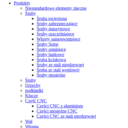
Produkty
Niestandardowe elementy złączne
Śruby
Śruba uwięziona
Śruby zabezpieczające
Śruby maszynowe
Śruby uszczelniające
Wkręty samogwintujące
Śruby Sems
Śruby ustalające
Śruby barkowe
Śruba kciukowa
Śruby ze stali nierdzewnej
Śruba ze stali węglowej
Śruby mosiężne
Śruby
Orzechy
podkładki
Klucze
Część CNC
Części CNC z aluminium
Części mosiężne CNC
Części CNC ze stali nierdzewnej
Wał
Wiosna