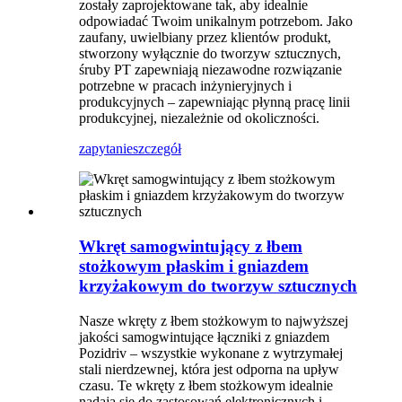
zostały zaprojektowane tak, aby idealnie
odpowiadać Twoim unikalnym potrzebom. Jako
zaufany, uwielbiany przez klientów produkt,
stworzony wyłącznie do tworzyw sztucznych,
śruby PT zapewniają niezawodne rozwiązanie
potrzebne w pracach inżynieryjnych i
produkcyjnych – zapewniając płynną pracę linii
produkcyjnej, niezależnie od okoliczności.
zapytanie
szczegół
Wkręt samogwintujący z łbem
stożkowym płaskim i gniazdem
krzyżakowym do tworzyw sztucznych
Nasze wkręty z łbem stożkowym to najwyższej
jakości samogwintujące łączniki z gniazdem
Pozidriv – wszystkie wykonane z wytrzymałej
stali nierdzewnej, która jest odporna na upływ
czasu. Te wkręty z łbem stożkowym idealnie
nadają się do zastosowań elektronicznych i