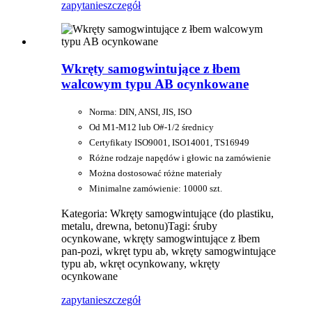
zapytanie
szczegół
Wkręty samogwintujące z łbem
walcowym typu AB ocynkowane
Norma: DIN, ANSI, JIS, ISO
Od M1-M12 lub O#-1/2 średnicy
Certyfikaty ISO9001, ISO14001, TS16949
Różne rodzaje napędów i głowic na zamówienie
Można dostosować różne materiały
Minimalne zamówienie: 10000 szt.
Kategoria: Wkręty samogwintujące (do plastiku,
metalu, drewna, betonu)
Tagi: śruby
ocynkowane, wkręty samogwintujące z łbem
pan-pozi, wkręt typu ab, wkręty samogwintujące
typu ab, wkręt ocynkowany, wkręty
ocynkowane
zapytanie
szczegół