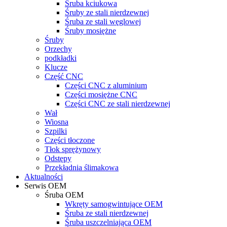
Śruba kciukowa
Śruby ze stali nierdzewnej
Śruba ze stali węglowej
Śruby mosiężne
Śruby
Orzechy
podkładki
Klucze
Część CNC
Części CNC z aluminium
Części mosiężne CNC
Części CNC ze stali nierdzewnej
Wał
Wiosna
Szpilki
Części tłoczone
Tłok sprężynowy
Odstępy
Przekładnia ślimakowa
Aktualności
Serwis OEM
Śruba OEM
Wkręty samogwintujące OEM
Śruba ze stali nierdzewnej
Śruba uszczelniająca OEM