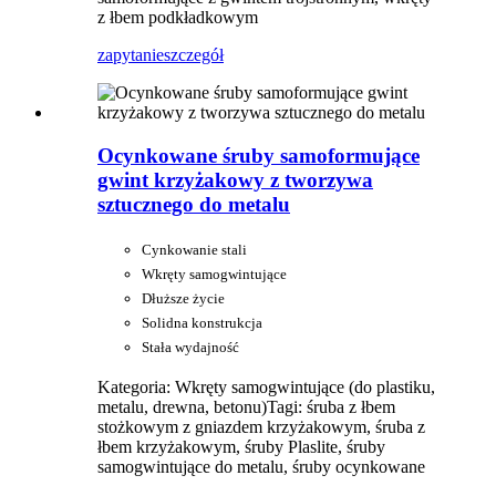
z łbem podkładkowym
zapytanie
szczegół
Ocynkowane śruby samoformujące
gwint krzyżakowy z tworzywa
sztucznego do metalu
Cynkowanie stali
Wkręty samogwintujące
Dłuższe życie
Solidna konstrukcja
Stała wydajność
Kategoria: Wkręty samogwintujące (do plastiku,
metalu, drewna, betonu)
Tagi: śruba z łbem
stożkowym z gniazdem krzyżakowym, śruba z
łbem krzyżakowym, śruby Plaslite, śruby
samogwintujące do metalu, śruby ocynkowane