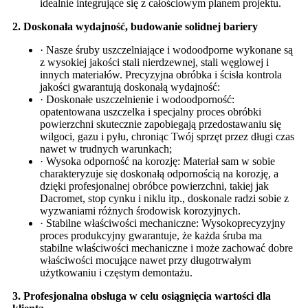
idealnie integrujące się z całościowym planem projektu.
2. Doskonała wydajność, budowanie solidnej bariery
· Nasze śruby uszczelniające i wodoodporne wykonane są
z wysokiej jakości stali nierdzewnej, stali węglowej i
innych materiałów. Precyzyjna obróbka i ścisła kontrola
jakości gwarantują doskonałą wydajność:
· Doskonałe uszczelnienie i wodoodporność:
opatentowana uszczelka i specjalny proces obróbki
powierzchni skutecznie zapobiegają przedostawaniu się
wilgoci, gazu i pyłu, chroniąc Twój sprzęt przez długi czas
nawet w trudnych warunkach;
· Wysoka odporność na korozję: Materiał sam w sobie
charakteryzuje się doskonałą odpornością na korozję, a
dzięki profesjonalnej obróbce powierzchni, takiej jak
Dacromet, stop cynku i niklu itp., doskonale radzi sobie z
wyzwaniami różnych środowisk korozyjnych.
· Stabilne właściwości mechaniczne: Wysokoprecyzyjny
proces produkcyjny gwarantuje, że każda śruba ma
stabilne właściwości mechaniczne i może zachować dobre
właściwości mocujące nawet przy długotrwałym
użytkowaniu i częstym demontażu.
3. Profesjonalna obsługa w celu osiągnięcia wartości dla