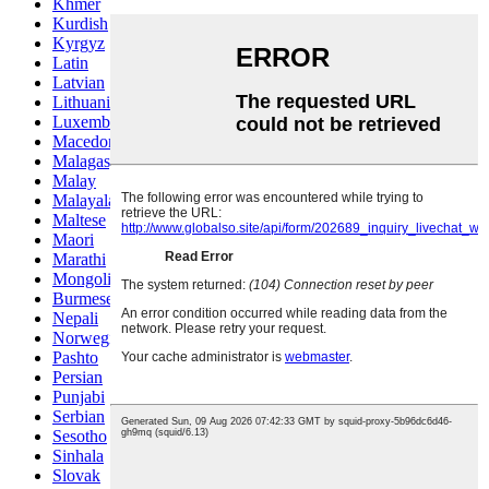
Khmer
Kurdish
Kyrgyz
Latin
Latvian
Lithuanian
Luxembou..
Macedonian
Malagasy
Malay
Malayalam
Maltese
Maori
Marathi
Mongolian
Burmese
Nepali
Norwegian
Pashto
Persian
Punjabi
Serbian
Sesotho
Sinhala
Slovak