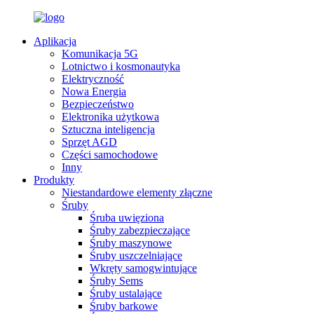
Aplikacja
Komunikacja 5G
Lotnictwo i kosmonautyka
Elektryczność
Nowa Energia
Bezpieczeństwo
Elektronika użytkowa
Sztuczna inteligencja
Sprzęt AGD
Części samochodowe
Inny
Produkty
Niestandardowe elementy złączne
Śruby
Śruba uwięziona
Śruby zabezpieczające
Śruby maszynowe
Śruby uszczelniające
Wkręty samogwintujące
Śruby Sems
Śruby ustalające
Śruby barkowe