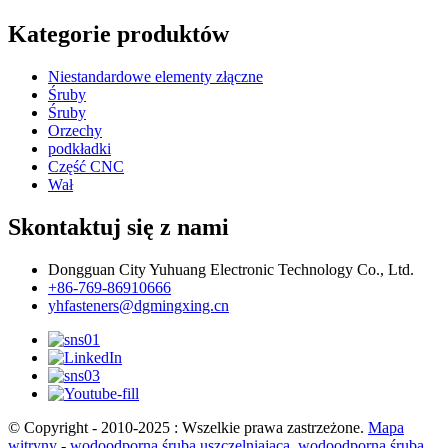
Kategorie produktów
Niestandardowe elementy złączne
Śruby
Śruby
Orzechy
podkładki
Część CNC
Wał
Skontaktuj się z nami
Dongguan City Yuhuang Electronic Technology Co., Ltd.
+86-769-86910666
yhfasteners@dgmingxing.cn
© Copyright - 2010-2025 : Wszelkie prawa zastrzeżone.
Mapa
witryny
-
wodoodporna śruba uszczelniająca
,
wodoodporna śruba