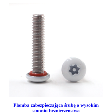
Plomba zabezpieczająca śrubę o wysokim
stopniu bezpieczeństwa