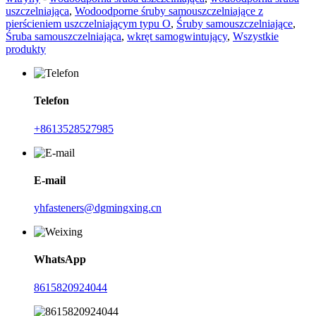
uszczelniająca
,
Wodoodporne śruby samouszczelniające z
pierścieniem uszczelniającym typu O
,
Śruby samouszczelniające
,
Śruba samouszczelniająca
,
wkręt samogwintujący
,
Wszystkie
produkty
Telefon
+8613528527985
E-mail
yhfasteners@dgmingxing.cn
WhatsApp
8615820924044