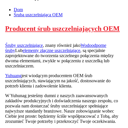
Dom
Śruba uszczelniająca OEM
Producent śrub uszczelniających OEM
Śruby uszczelniające
, znany również jako
Wodoodporne
śruby
Lub
elementy złączne uszczelniające
, są specjalnie
zaprojektowane do tworzenia szczelnego połączenia między
dwoma elementami, zwykle w połączeniu z uszczelką lub
uszczelniaczem.
Yuhuang
jest wiodącym producentem OEM śrub
uszczelniających, stawiającym na jakość, dostosowanie do
potrzeb klienta i zadowolenie klienta.
W Yuhunag jesteśmy dumni z naszych zaawansowanych
zakładów produkcyjnych i doświadczenia naszego zespołu, co
pozwala nam dostarczać śruby uszczelniające spełniające
najwyższe standardy branżowe. Nasze zobowiązanie wobec
Ciebie jest proste: będziemy ściśle współpracować z Tobą, aby
zrozumieć Twoje potrzeby i przekroczyć Twoje oczekiwania.