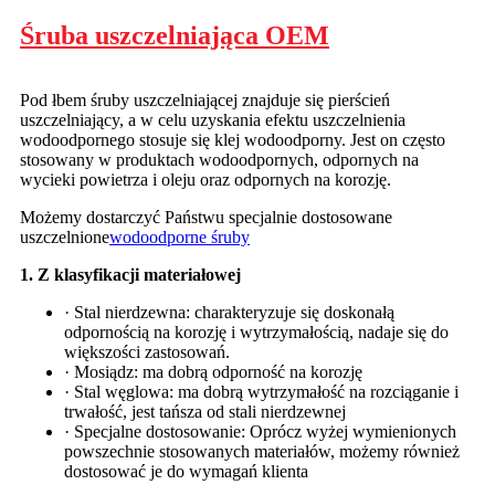
Śruba uszczelniająca OEM
Pod łbem śruby uszczelniającej znajduje się pierścień
uszczelniający, a w celu uzyskania efektu uszczelnienia
wodoodpornego stosuje się klej wodoodporny. Jest on często
stosowany w produktach wodoodpornych, odpornych na
wycieki powietrza i oleju oraz odpornych na korozję.
Możemy dostarczyć Państwu specjalnie dostosowane
uszczelnione
wodoodporne śruby
1. Z klasyfikacji materiałowej
· Stal nierdzewna: charakteryzuje się doskonałą
odpornością na korozję i wytrzymałością, nadaje się do
większości zastosowań.
· Mosiądz: ma dobrą odporność na korozję
· Stal węglowa: ma dobrą wytrzymałość na rozciąganie i
trwałość, jest tańsza od stali nierdzewnej
· Specjalne dostosowanie: Oprócz wyżej wymienionych
powszechnie stosowanych materiałów, możemy również
dostosować je do wymagań klienta