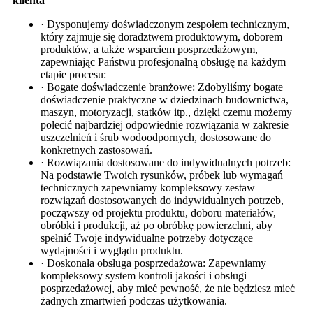
klienta
· Dysponujemy doświadczonym zespołem technicznym,
który zajmuje się doradztwem produktowym, doborem
produktów, a także wsparciem posprzedażowym,
zapewniając Państwu profesjonalną obsługę na każdym
etapie procesu:
· Bogate doświadczenie branżowe: Zdobyliśmy bogate
doświadczenie praktyczne w dziedzinach budownictwa,
maszyn, motoryzacji, statków itp., dzięki czemu możemy
polecić najbardziej odpowiednie rozwiązania w zakresie
uszczelnień i śrub wodoodpornych, dostosowane do
konkretnych zastosowań.
· Rozwiązania dostosowane do indywidualnych potrzeb:
Na podstawie Twoich rysunków, próbek lub wymagań
technicznych zapewniamy kompleksowy zestaw
rozwiązań dostosowanych do indywidualnych potrzeb,
począwszy od projektu produktu, doboru materiałów,
obróbki i produkcji, aż po obróbkę powierzchni, aby
spełnić Twoje indywidualne potrzeby dotyczące
wydajności i wyglądu produktu.
· Doskonała obsługa posprzedażowa: Zapewniamy
kompleksowy system kontroli jakości i obsługi
posprzedażowej, aby mieć pewność, że nie będziesz mieć
żadnych zmartwień podczas użytkowania.