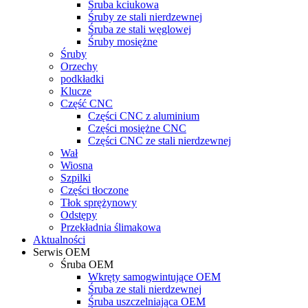
Śruba kciukowa
Śruby ze stali nierdzewnej
Śruba ze stali węglowej
Śruby mosiężne
Śruby
Orzechy
podkładki
Klucze
Część CNC
Części CNC z aluminium
Części mosiężne CNC
Części CNC ze stali nierdzewnej
Wał
Wiosna
Szpilki
Części tłoczone
Tłok sprężynowy
Odstępy
Przekładnia ślimakowa
Aktualności
Serwis OEM
Śruba OEM
Wkręty samogwintujące OEM
Śruba ze stali nierdzewnej
Śruba uszczelniająca OEM