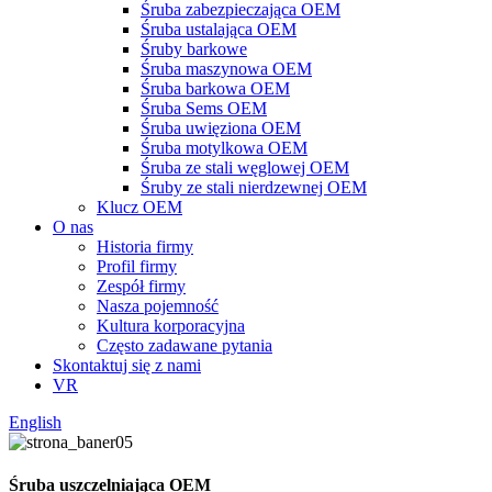
Śruba zabezpieczająca OEM
Śruba ustalająca OEM
Śruby barkowe
Śruba maszynowa OEM
Śruba barkowa OEM
Śruba Sems OEM
Śruba uwięziona OEM
Śruba motylkowa OEM
Śruba ze stali węglowej OEM
Śruby ze stali nierdzewnej OEM
Klucz OEM
O nas
Historia firmy
Profil firmy
Zespół firmy
Nasza pojemność
Kultura korporacyjna
Często zadawane pytania
Skontaktuj się z nami
VR
English
Śruba uszczelniająca OEM