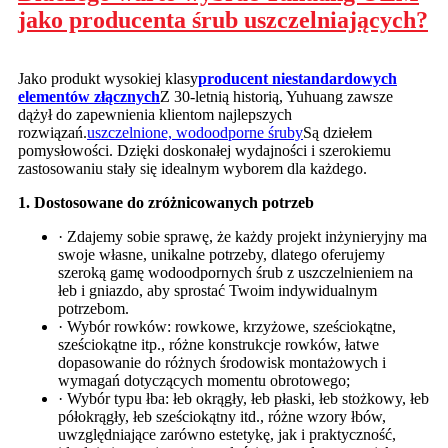
jako producenta śrub uszczelniających?
Jako produkt wysokiej klasy
producent niestandardowych
elementów złącznych
Z 30-letnią historią, Yuhuang zawsze
dążył do zapewnienia klientom najlepszych
rozwiązań.
uszczelnione, wodoodporne śruby
Są dziełem
pomysłowości. Dzięki doskonałej wydajności i szerokiemu
zastosowaniu stały się idealnym wyborem dla każdego.
1. Dostosowane do zróżnicowanych potrzeb
· Zdajemy sobie sprawę, że każdy projekt inżynieryjny ma
swoje własne, unikalne potrzeby, dlatego oferujemy
szeroką gamę wodoodpornych śrub z uszczelnieniem na
łeb i gniazdo, aby sprostać Twoim indywidualnym
potrzebom.
· Wybór rowków: rowkowe, krzyżowe, sześciokątne,
sześciokątne itp., różne konstrukcje rowków, łatwe
dopasowanie do różnych środowisk montażowych i
wymagań dotyczących momentu obrotowego;
· Wybór typu łba: łeb okrągły, łeb płaski, łeb stożkowy, łeb
półokrągły, łeb sześciokątny itd., różne wzory łbów,
uwzględniające zarówno estetykę, jak i praktyczność,