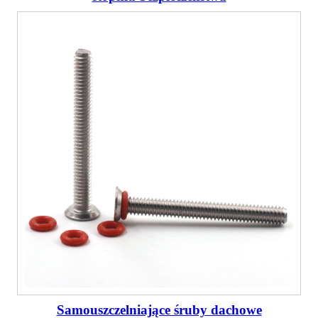
Samouszczelniające śruby dachowe