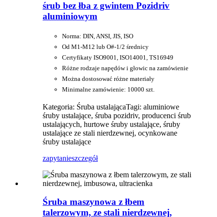
śrub bez łba z gwintem Pozidriv
aluminiowym
Norma: DIN, ANSI, JIS, ISO
Od M1-M12 lub O#-1/2 średnicy
Certyfikaty ISO9001, ISO14001, TS16949
Różne rodzaje napędów i głowic na zamówienie
Można dostosować różne materiały
Minimalne zamówienie: 10000 szt.
Kategoria: Śruba ustalająca
Tagi: aluminiowe
śruby ustalające, śruba pozidriv, producenci śrub
ustalających, hurtowe śruby ustalające, śruby
ustalające ze stali nierdzewnej, ocynkowane
śruby ustalające
zapytanie
szczegół
Śruba maszynowa z łbem
talerzowym, ze stali nierdzewnej,