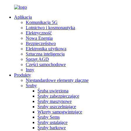
Aplikacja
Komunikacja 5G
Lotnictwo i kosmonautyka
Elektryczność
Nowa Energia
Bezpieczeństwo
Elektronika użytkowa
Sztuczna inteligencja
Sprzęt AGD
Części samochodowe
Inny
Produkty
Niestandardowe elementy złączne
Śruby
Śruba uwięziona
Śruby zabezpieczające
Śruby maszynowe
Śruby uszczelniające
Wkręty samogwintujące
Śruby Sems
Śruby ustalające
Śruby barkowe