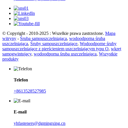
© Copyright - 2010-2025 : Wszelkie prawa zastrzeżone.
Mapa
witryny
-
Śruba samouszczelniająca
,
wodoodporna śruba
uszczelniająca
,
Śruby samouszczelniające
,
Wodoodporne śruby
samouszczelniające z pierścieniem uszczelniającym typu O
,
wkręt
samogwintujący
,
wodoodporna śruba uszczelniająca
,
Wszystkie
produkty
Telefon
+8613528527985
E-mail
yhfasteners@dgmingxing.cn