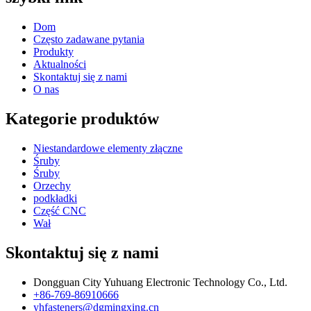
Dom
Często zadawane pytania
Produkty
Aktualności
Skontaktuj się z nami
O nas
Kategorie produktów
Niestandardowe elementy złączne
Śruby
Śruby
Orzechy
podkładki
Część CNC
Wał
Skontaktuj się z nami
Dongguan City Yuhuang Electronic Technology Co., Ltd.
+86-769-86910666
yhfasteners@dgmingxing.cn