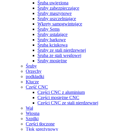
Śruba uwięziona
Śruby zabezpieczające
Śruby maszynowe
Śruby uszczelniające
Wkręty samogwintujące
Śruby Sems
Śruby ustalające
Śruby barkowe
Śruba kciukowa
Śruby ze stali nierdzewnej
Śruba ze stali węglowej
Śruby mosiężne
Śruby
Orzechy
podkładki
Klucze
Część CNC
Części CNC z aluminium
Części mosiężne CNC
Części CNC ze stali nierdzewnej
Wał
Wiosna
Szpilki
Części tłoczone
Tłok sprężynowy