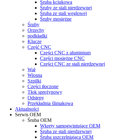
Śruba kciukowa
Śruby ze stali nierdzewnej
Śruba ze stali węglowej
Śruby mosiężne
Śruby
Orzechy
podkładki
Klucze
Część CNC
Części CNC z aluminium
Części mosiężne CNC
Części CNC ze stali nierdzewnej
Wał
Wiosna
Szpilki
Części tłoczone
Tłok sprężynowy
Odstępy
Przekładnia ślimakowa
Aktualności
Serwis OEM
Śruba OEM
Wkręty samogwintujące OEM
Śruba ze stali nierdzewnej
Śruba uszczelniająca OEM