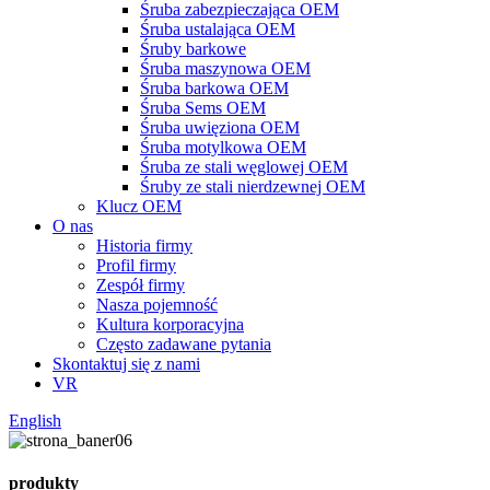
Śruba zabezpieczająca OEM
Śruba ustalająca OEM
Śruby barkowe
Śruba maszynowa OEM
Śruba barkowa OEM
Śruba Sems OEM
Śruba uwięziona OEM
Śruba motylkowa OEM
Śruba ze stali węglowej OEM
Śruby ze stali nierdzewnej OEM
Klucz OEM
O nas
Historia firmy
Profil firmy
Zespół firmy
Nasza pojemność
Kultura korporacyjna
Często zadawane pytania
Skontaktuj się z nami
VR
English
produkty