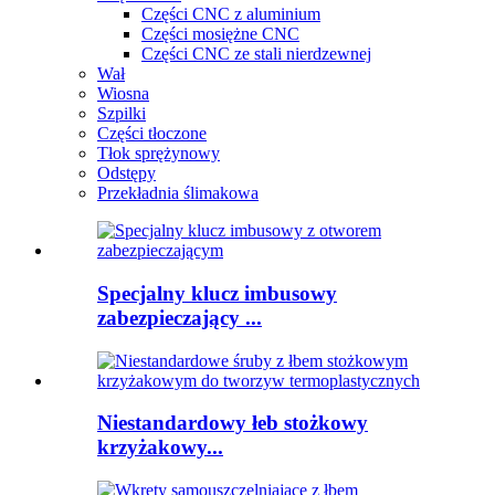
Części CNC z aluminium
Części mosiężne CNC
Części CNC ze stali nierdzewnej
Wał
Wiosna
Szpilki
Części tłoczone
Tłok sprężynowy
Odstępy
Przekładnia ślimakowa
Specjalny klucz imbusowy
zabezpieczający ...
Niestandardowy łeb stożkowy
krzyżakowy...