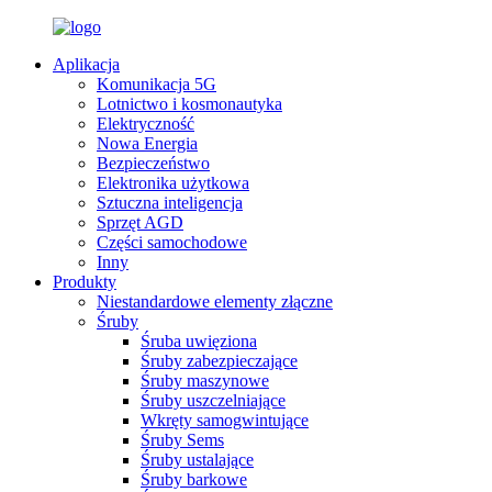
Aplikacja
Komunikacja 5G
Lotnictwo i kosmonautyka
Elektryczność
Nowa Energia
Bezpieczeństwo
Elektronika użytkowa
Sztuczna inteligencja
Sprzęt AGD
Części samochodowe
Inny
Produkty
Niestandardowe elementy złączne
Śruby
Śruba uwięziona
Śruby zabezpieczające
Śruby maszynowe
Śruby uszczelniające
Wkręty samogwintujące
Śruby Sems
Śruby ustalające
Śruby barkowe