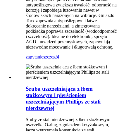
antypoślizgowa zwiększa trwałość, odporność na
korozję i zapobiega luzowaniu nawet w
środowiskach narażonych na wibracje. Gniazdo
Torx zapewnia antypoślizgowe i łatwe
dokręcanie narzędziami, a zintegrowana
podkładka poprawia szczelność (wodoodporność
i szczelność). Idealne do elektroniki, sprzętu
AGD i urządzeń przemysłowych, zapewniają
niezawodne mocowanie i długotrwałą ochronę.
zapytanie
szczegół
Śruba uszczelniająca z łbem
stożkowym i pierścieniem
uszczelniającym Phillips ze stali
nierdzewnej
Śruby ze stali nierdzewnej z łbem stożkowym i
uszczelką O-ring, z gniazdem krzyżakowym,
łączą wytrzymałą konstrukcję ze stali