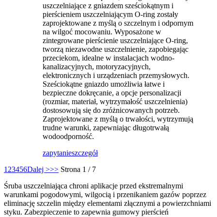
uszczelniające z gniazdem sześciokątnym i
pierścieniem uszczelniającym O-ring zostały
zaprojektowane z myślą o szczelnym i odpornym
na wilgoć mocowaniu. Wyposażone w
zintegrowane pierścienie uszczelniające O-ring,
tworzą niezawodne uszczelnienie, zapobiegając
przeciekom, idealne w instalacjach wodno-
kanalizacyjnych, motoryzacyjnych,
elektronicznych i urządzeniach przemysłowych.
Sześciokątne gniazdo umożliwia łatwe i
bezpieczne dokręcanie, a opcje personalizacji
(rozmiar, materiał, wytrzymałość uszczelnienia)
dostosowują się do zróżnicowanych potrzeb.
Zaprojektowane z myślą o trwałości, wytrzymują
trudne warunki, zapewniając długotrwałą
wodoodporność.
zapytanie
szczegół
1
2
3
4
5
6
Dalej >
>>
Strona 1 / 7
Śruba uszczelniająca chroni aplikacje przed ekstremalnymi
warunkami pogodowymi, wilgocią i przenikaniem gazów poprzez
eliminację szczelin między elementami złącznymi a powierzchniami
styku. Zabezpieczenie to zapewnia gumowy pierścień