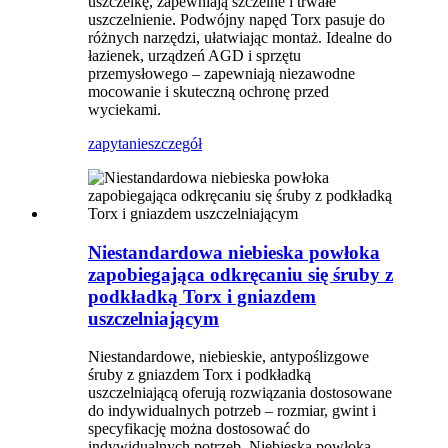
uszczelkę, zapewniają szczelne i trwałe
uszczelnienie. Podwójny napęd Torx pasuje do
różnych narzędzi, ułatwiając montaż. Idealne do
łazienek, urządzeń AGD i sprzętu
przemysłowego – zapewniają niezawodne
mocowanie i skuteczną ochronę przed
wyciekami.
zapytanie
szczegół
Niestandardowa niebieska powłoka
zapobiegająca odkręcaniu się śruby z
podkładką Torx i gniazdem
uszczelniającym
Niestandardowe, niebieskie, antypoślizgowe
śruby z gniazdem Torx i podkładką
uszczelniającą oferują rozwiązania dostosowane
do indywidualnych potrzeb – rozmiar, gwint i
specyfikację można dostosować do
indywidualnych potrzeb. Niebieska powłoka