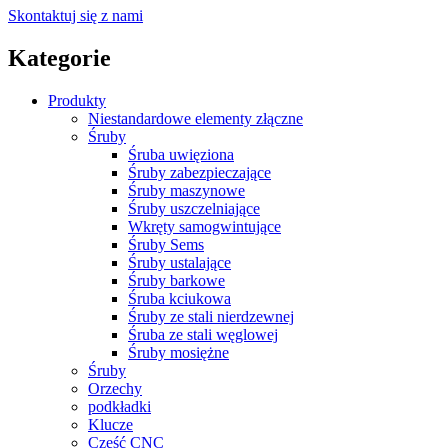
Skontaktuj się z nami
Kategorie
Produkty
Niestandardowe elementy złączne
Śruby
Śruba uwięziona
Śruby zabezpieczające
Śruby maszynowe
Śruby uszczelniające
Wkręty samogwintujące
Śruby Sems
Śruby ustalające
Śruby barkowe
Śruba kciukowa
Śruby ze stali nierdzewnej
Śruba ze stali węglowej
Śruby mosiężne
Śruby
Orzechy
podkładki
Klucze
Część CNC