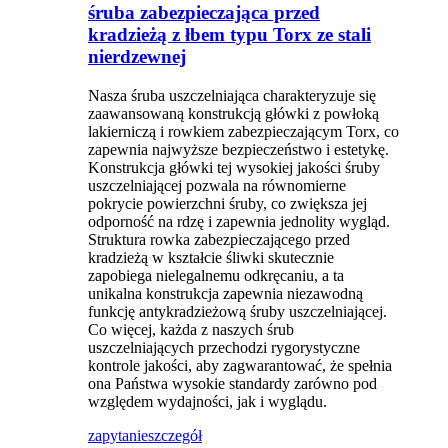
śruba zabezpieczająca przed
kradzieżą z łbem typu Torx ze stali
nierdzewnej
Nasza śruba uszczelniająca charakteryzuje się
zaawansowaną konstrukcją główki z powłoką
lakierniczą i rowkiem zabezpieczającym Torx, co
zapewnia najwyższe bezpieczeństwo i estetykę.
Konstrukcja główki tej wysokiej jakości śruby
uszczelniającej pozwala na równomierne
pokrycie powierzchni śruby, co zwiększa jej
odporność na rdzę i zapewnia jednolity wygląd.
Struktura rowka zabezpieczającego przed
kradzieżą w kształcie śliwki skutecznie
zapobiega nielegalnemu odkręcaniu, a ta
unikalna konstrukcja zapewnia niezawodną
funkcję antykradzieżową śruby uszczelniającej.
Co więcej, każda z naszych śrub
uszczelniających przechodzi rygorystyczne
kontrole jakości, aby zagwarantować, że spełnia
ona Państwa wysokie standardy zarówno pod
względem wydajności, jak i wyglądu.
zapytanie
szczegół