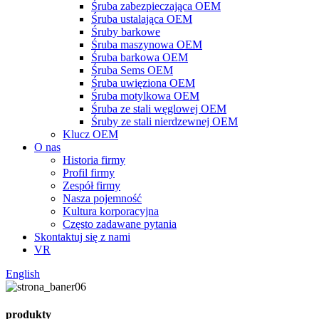
Śruba zabezpieczająca OEM
Śruba ustalająca OEM
Śruby barkowe
Śruba maszynowa OEM
Śruba barkowa OEM
Śruba Sems OEM
Śruba uwięziona OEM
Śruba motylkowa OEM
Śruba ze stali węglowej OEM
Śruby ze stali nierdzewnej OEM
Klucz OEM
O nas
Historia firmy
Profil firmy
Zespół firmy
Nasza pojemność
Kultura korporacyjna
Często zadawane pytania
Skontaktuj się z nami
VR
English
produkty