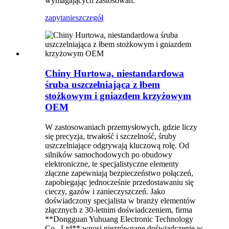
wymagających zastosowań.
zapytanie
szczegół
Chiny Hurtowa, niestandardowa
śruba uszczelniająca z łbem
stożkowym i gniazdem krzyżowym
OEM
W zastosowaniach przemysłowych, gdzie liczy
się precyzja, trwałość i szczelność, śruby
uszczelniające odgrywają kluczową rolę. Od
silników samochodowych po obudowy
elektroniczne, te specjalistyczne elementy
złączne zapewniają bezpieczeństwo połączeń,
zapobiegając jednocześnie przedostawaniu się
cieczy, gazów i zanieczyszczeń. Jako
doświadczony specjalista w branży elementów
złącznych z 30-letnim doświadczeniem, firma
**Dongguan Yuhuang Electronic Technology
Co., Ltd** wnosi niezrównane doświadczenie w