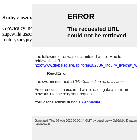
Śruby z uszczelką typu O-ring z łbem nasadowym
Głowica cylindryczna z pierścieniem uszczelniającym typu O,
zapewnia uszczelnienia pod ciśnieniem w przemyśle
motoryzacyjnym/maszynowym.