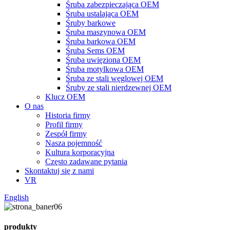
Śruba zabezpieczająca OEM
Śruba ustalająca OEM
Śruby barkowe
Śruba maszynowa OEM
Śruba barkowa OEM
Śruba Sems OEM
Śruba uwięziona OEM
Śruba motylkowa OEM
Śruba ze stali węglowej OEM
Śruby ze stali nierdzewnej OEM
Klucz OEM
O nas
Historia firmy
Profil firmy
Zespół firmy
Nasza pojemność
Kultura korporacyjna
Często zadawane pytania
Skontaktuj się z nami
VR
English
produkty