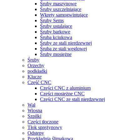
Śruby maszynowe
Śruby uszczelniające
Wkręty samogwintujące
Śruby Sems
Śruby ustalające
Śruby barkowe
Śruba kciukowa
Śruby ze stali nierdzewnej
Śruba ze stali węglowej
Śruby mosiężne
Śruby
Orzechy
podkładki
Klucze
Część CNC
Części CNC z aluminium
Części mosiężne CNC
Części CNC ze stali nierdzewnej
Wał
Wiosna
Szpilki
Części tłoczone
Tłok sprężynowy
Odstępy
Przekładnia ślimakowa