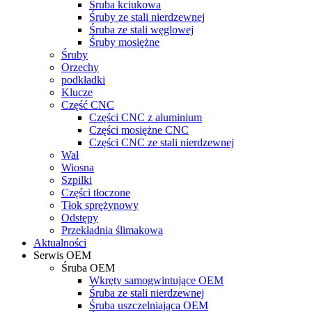
Śruba kciukowa
Śruby ze stali nierdzewnej
Śruba ze stali węglowej
Śruby mosiężne
Śruby
Orzechy
podkładki
Klucze
Część CNC
Części CNC z aluminium
Części mosiężne CNC
Części CNC ze stali nierdzewnej
Wał
Wiosna
Szpilki
Części tłoczone
Tłok sprężynowy
Odstępy
Przekładnia ślimakowa
Aktualności
Serwis OEM
Śruba OEM
Wkręty samogwintujące OEM
Śruba ze stali nierdzewnej
Śruba uszczelniająca OEM