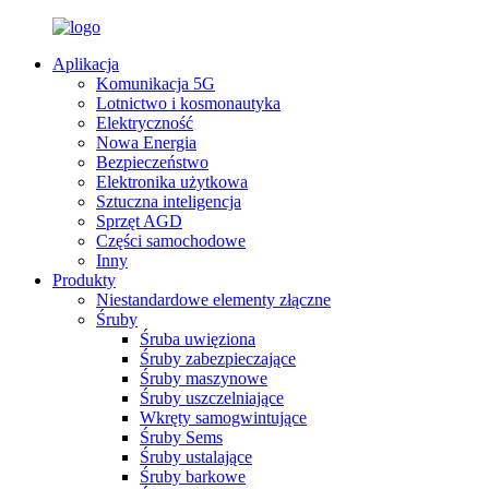
Aplikacja
Komunikacja 5G
Lotnictwo i kosmonautyka
Elektryczność
Nowa Energia
Bezpieczeństwo
Elektronika użytkowa
Sztuczna inteligencja
Sprzęt AGD
Części samochodowe
Inny
Produkty
Niestandardowe elementy złączne
Śruby
Śruba uwięziona
Śruby zabezpieczające
Śruby maszynowe
Śruby uszczelniające
Wkręty samogwintujące
Śruby Sems
Śruby ustalające
Śruby barkowe