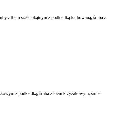
ruby z łbem sześciokątnym z podkładką karbowaną, śruba z
tożkowym z podkładką, śruba z łbem krzyżakowym, śruba