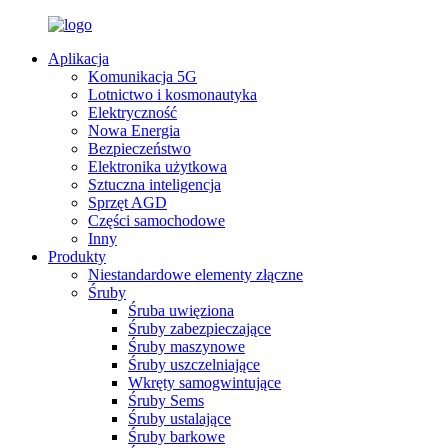
Aplikacja
Komunikacja 5G
Lotnictwo i kosmonautyka
Elektryczność
Nowa Energia
Bezpieczeństwo
Elektronika użytkowa
Sztuczna inteligencja
Sprzęt AGD
Części samochodowe
Inny
Produkty
Niestandardowe elementy złączne
Śruby
Śruba uwięziona
Śruby zabezpieczające
Śruby maszynowe
Śruby uszczelniające
Wkręty samogwintujące
Śruby Sems
Śruby ustalające
Śruby barkowe