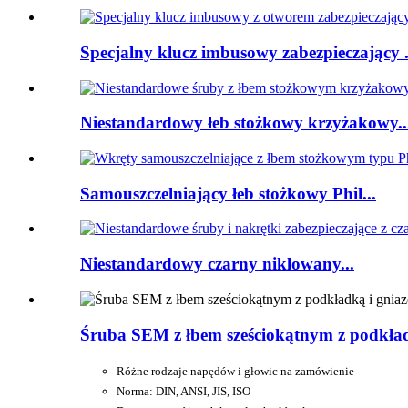
Specjalny klucz imbusowy zabezpieczający .
Niestandardowy łeb stożkowy krzyżakowy..
Samouszczelniający łeb stożkowy Phil...
Niestandardowy czarny niklowany...
Śruba SEM z łbem sześciokątnym z podkład
Różne rodzaje napędów i głowic na zamówienie
Norma: DIN, ANSI, JIS, ISO