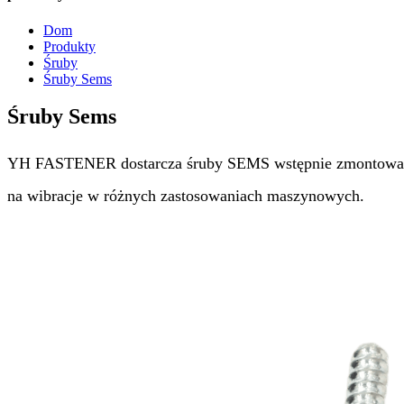
Dom
Produkty
Śruby
Śruby Sems
Śruby Sems
YH FASTENER dostarcza śruby SEMS wstępnie zmontowane z
na wibracje w różnych zastosowaniach maszynowych.