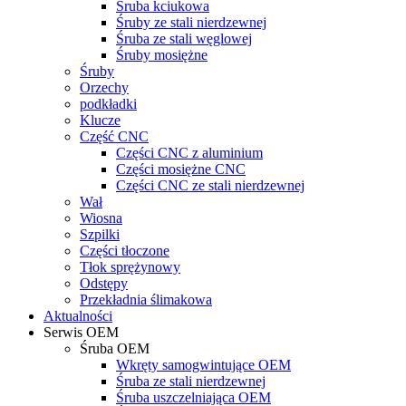
Śruba kciukowa
Śruby ze stali nierdzewnej
Śruba ze stali węglowej
Śruby mosiężne
Śruby
Orzechy
podkładki
Klucze
Część CNC
Części CNC z aluminium
Części mosiężne CNC
Części CNC ze stali nierdzewnej
Wał
Wiosna
Szpilki
Części tłoczone
Tłok sprężynowy
Odstępy
Przekładnia ślimakowa
Aktualności
Serwis OEM
Śruba OEM
Wkręty samogwintujące OEM
Śruba ze stali nierdzewnej
Śruba uszczelniająca OEM