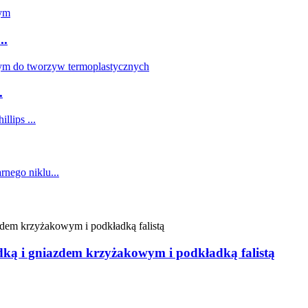
..
.
ką i gniazdem krzyżakowym i podkładką falistą