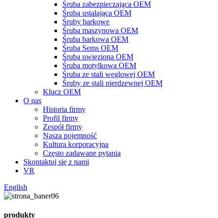
Śruba zabezpieczająca OEM
Śruba ustalająca OEM
Śruby barkowe
Śruba maszynowa OEM
Śruba barkowa OEM
Śruba Sems OEM
Śruba uwięziona OEM
Śruba motylkowa OEM
Śruba ze stali węglowej OEM
Śruby ze stali nierdzewnej OEM
Klucz OEM
O nas
Historia firmy
Profil firmy
Zespół firmy
Nasza pojemność
Kultura korporacyjna
Często zadawane pytania
Skontaktuj się z nami
VR
English
produkty