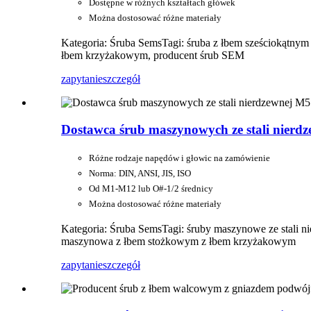
Dostępne w różnych kształtach główek
Można dostosować różne materiały
Kategoria: Śruba Sems
Tagi: śruba z łbem sześciokątny
łbem krzyżakowym, producent śrub SEM
zapytanie
szczegół
Dostawca śrub maszynowych ze stali nier
Różne rodzaje napędów i głowic na zamówienie
Norma: DIN, ANSI, JIS, ISO
Od M1-M12 lub O#-1/2 średnicy
Można dostosować różne materiały
Kategoria: Śruba Sems
Tagi: śruby maszynowe ze stali 
maszynowa z łbem stożkowym z łbem krzyżakowym
zapytanie
szczegół