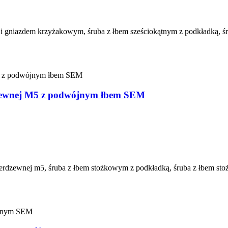
m i gniazdem krzyżakowym, śruba z łbem sześciokątnym z podkładką, ś
dzewnej M5 z podwójnym łbem SEM
nierdzewnej m5, śruba z łbem stożkowym z podkładką, śruba z łbem s