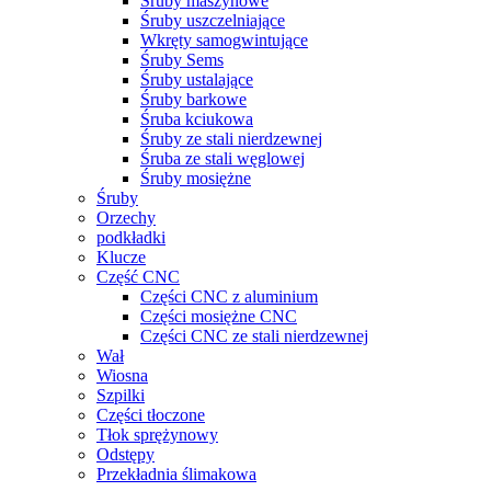
Śruby maszynowe
Śruby uszczelniające
Wkręty samogwintujące
Śruby Sems
Śruby ustalające
Śruby barkowe
Śruba kciukowa
Śruby ze stali nierdzewnej
Śruba ze stali węglowej
Śruby mosiężne
Śruby
Orzechy
podkładki
Klucze
Część CNC
Części CNC z aluminium
Części mosiężne CNC
Części CNC ze stali nierdzewnej
Wał
Wiosna
Szpilki
Części tłoczone
Tłok sprężynowy
Odstępy
Przekładnia ślimakowa